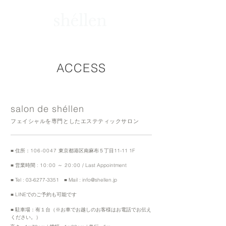
ACCESS
salon de shéllen
フェイシャルを専門としたエステティックサロン
■ 住所：
106-0047
東京都港区南麻布５丁目11-11 1F
■ 営業時間 :
10:00
～
20:00
/ Last Appointment
■ Tel :
03-6277-3351
■ Mail :
info@shellen.jp
■ LINEでのご予約も可能です
■ 駐車場：有１台（※お車でお越しのお客様はお電話でお伝え
ください。）