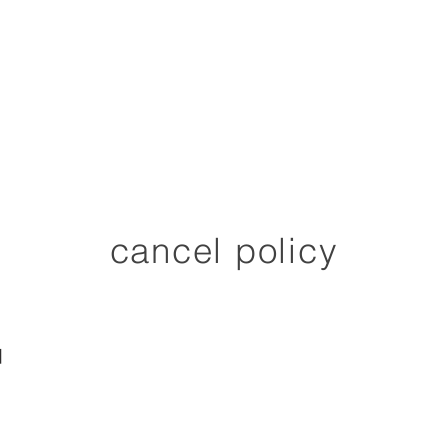
HOME
NEWS
CONCEPT
RESERVE
cancel policy
】